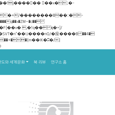
�q��x�ZM~�
c��
D
산도와 세계문화
북 리뷰
연구소 홈