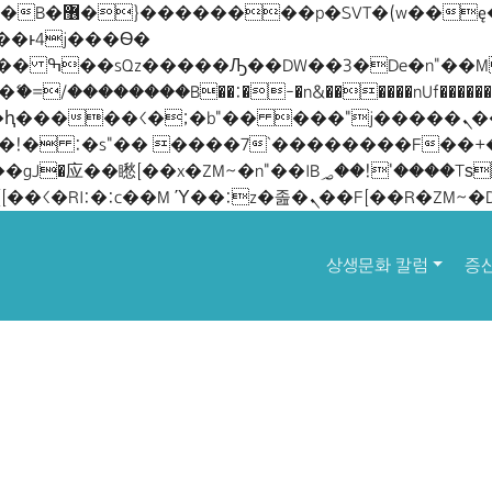
 ��x�;�-
/��������B��:�-�n&������nUf��������
��ϐܢ��F[��x�ZMz�G�� %嬩�/c��������[[��<�RI:�:c��MΎ��:z�졾�ܢ��F[��R�ZM~�
상생문화 칼럼
증