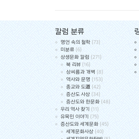
칼럼 분류
명언 속의 철학
(73)
미분류
(6)
상생문화 칼럼
(271)
북 리뷰
(16)
상씨름과 개벽
(8)
역사와 문명
(153)
종교와 도道
(42)
증산도 사상
(34)
증산도와 한문화
(48)
우리 역사 찾기
(11)
유목민 이야기
(75)
증산도와 세계문화
(45)
세계문화사상
(40)
세계지역문화탐방
(5)