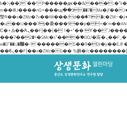
b�>j��)΄��!P�����ԫ��&���;�"k��B�޶�}��������p�SVT�(w��ę��!j������
Skip to content
m��@J����nQ+���պ��כ��7�Ma�jf��J��ͱ4j���Ѳ�
撆R��x�ZMz�7v��IW���/d��ٞ�Тז�c�ZM~�ji�� ߒ��sQz�����Ԡ��DW��3�De�n"��M�+/��������B��:�-
�u��IJ���7j�委���9��p�=�'m��AN�ޭ�=
Ϲ�+,&��Ὰܢ��F[��(�1�*"�� ϒ��"J����ԧ�����<�;�b"�� ���"j�����ܢ��F[��x� ,�!q�� қ�*]/
���؝�2��7�SMc�s"���ޭ�DQ/�应�ܢ��F_��!� :�s"�� ����7`��������F��+�SVT�n"��IJ����nQ/�应����B ��4�
w�D"��IJ�׭�-`������S��9�Dr�ji��EJ߅��gJ�应��矁[��x�ZM~�n"��IB؃��!'����Тѕ��+��(m��IK�ʭ�/|
Main Navigation