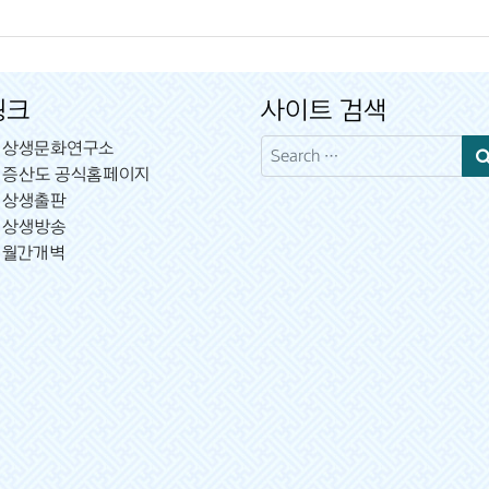
링크
사이트 검색
Search
상생문화연구소
증산도 공식홈페이지
상생출판
상생방송
월간개벽