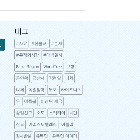
태그
#사유
#선불교
#존재
#존재와시간
#태백일사
BaikalRegion
WorldTree
고향
공민왕
금산사
김현일
나치
니체
독일철학
두보
라이프니츠
무
미륵불
비잔틴 제국
삼일신고
소도
스키타이
시간
신교
아리스토텔레스
아틸라
원시반본
유목민
유목민 이야기