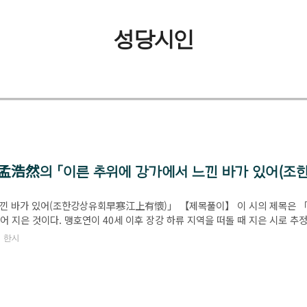
성당시인
연孟浩然의 「이른 추위에 강가에서 느낀 바가 있어(
 느낀 바가 있어(조한강상유회早寒江上有懷)」 【제목풀이】 이 시의 제목은
 지은 것이다. 맹호연이 40세 이후 장강 하류 지역을 떠돌 때 지은 시로 추정
,
한시