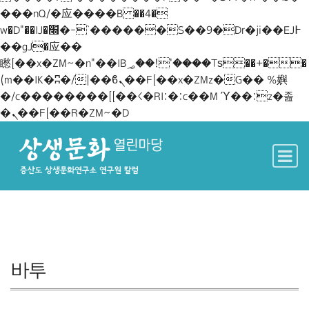
���nQ/�应����B ��4�
w�D"��IJ�׭�-`������S��9�Dr�ji��EJ߅
��gJ�应��
矁[��x�ZM~�n"��IB؃��!'����Тѕ��+��
(m��IK�ʭ�/|��ϐܢ��F[��x�ZMz�G�� %嬩
�/c��������[[��<�RI:�:c��MΎ��:z�졾
�ܢ��F[��R�ZM~�D
Main Navigation
바투