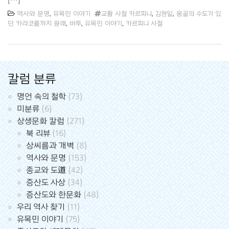
역사와 문명
,
유목민 이야기
교황 사절 카르피니
,
김현일
,
몽골의 수도가 있
던 카라코룸까지 왕래
,
바투
,
유목민 이야기
,
카르피니 사절
칼럼 분류
명언 속의 철학
(73)
미분류
(6)
상생문화 칼럼
(271)
북 리뷰
(16)
상씨름과 개벽
(8)
역사와 문명
(153)
종교와 도道
(42)
증산도 사상
(34)
증산도와 한문화
(48)
우리 역사 찾기
(11)
유목민 이야기
(75)