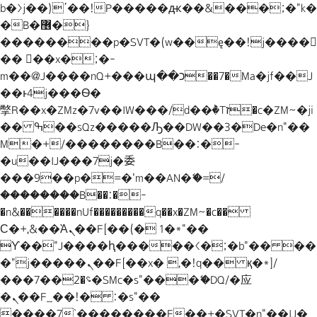
b�>j��)΄��!P�����ԫ��&���;�"k�
Skip to content
�B�޶�}
��������p�SVT�(w��ę��!j����
�� ��x�;�-
m��@J����nQ+���պ��כ��7�Ma�jf��J
��ͱ4j���Ѳ�
撆R��x�ZMz�7v��IW���/d��ٞ�Тז�c�ZM~�ji
�� ߒ��sQz�����Ԡ��DW��3�De�n"��
M�+/��������B��:�-
�u��IJ���7j�委
���9��p�=�'m��AN�ޭ�=/
��������B��:�-
�n&������nUf���������q��x�ZM~�
c��
Ϲ�+,&��Ὰܢ��F[��(�1�*"��
ϒ��"J����ԧ�����<�;�b"�� ��
�"j�����ܢ��F[��x� ,�!q�� қ�*]/
���؝�2��7�SMc�s"���ޭ�DQ/�应
�ܢ��F_��!� :�s"��
����7`��������F��+�SVT�n"��IJ�