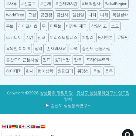
#사유
#선불교
#존재
#존재와시간
#태백일사
BaikalRegion
WorldTree
고향
공민왕
금산사
김현일
나치
니체
독일철학
두보
라이프니츠
무
미륵불
비잔틴 제국
삼일신고
소도
스키타이
시간
신교
아리스토텔레스
아틸라
원시반본
유목민
유목민 이야기
정역
존재와사유
주역
증산도 근본사상
증산도의 근본사상
진표
칭기스칸
칸트
프라이부르크
하이데거
한시
형이상학
환단고기
황경선
후설
훈족
Copyright ©2026
상생문화 열린마당
:
증산도 상생문화연구소 연구원
칼럼
증산도 상생문화연구소