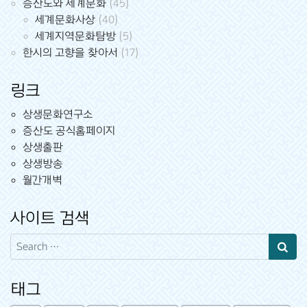
증산도와 세계문화
(45)
세계문화사상
(40)
세계지역문화탐방
(5)
한시의 고향을 찾아서
(17)
링크
상생문화연구소
증산도 공식홈페이지
상생출판
상생방송
월간개벽
사이트 검색
Search
태그