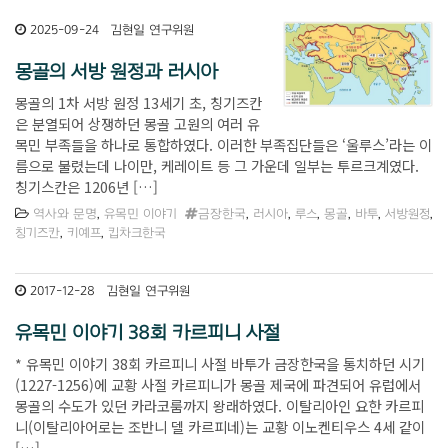
2025-09-24
김현일 연구위원
몽골의 서방 원정과 러시아
몽골의 1차 서방 원정 13세기 초, 칭기즈칸
은 분열되어 상쟁하던 몽골 고원의 여러 유
목민 부족들을 하나로 통합하였다. 이러한 부족집단들은 ‘울루스’라는 이
름으로 불렸는데 나이만, 케레이트 등 그 가운데 일부는 투르크계였다.
칭기스칸은 1206년 […]
역사와 문명
,
유목민 이야기
금장한국
,
러시아
,
루스
,
몽골
,
바투
,
서방원정
,
칭기즈칸
,
키예프
,
킵차크한국
2017-12-28
김현일 연구위원
유목민 이야기 38회 카르피니 사절
* 유목민 이야기 38회 카르피니 사절 바투가 금장한국을 통치하던 시기
(1227-1256)에 교황 사절 카르피니가 몽골 제국에 파견되어 유럽에서
몽골의 수도가 있던 카라코룸까지 왕래하였다. 이탈리아인 요한 카르피
니(이탈리아어로는 조반니 델 카르피네)는 교황 이노켄티우스 4세 같이
[…]