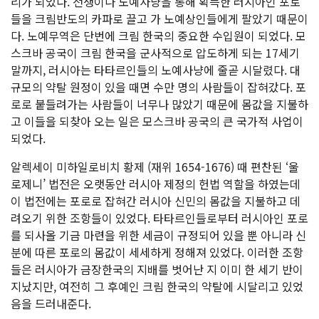
리가 되었다. 전쟁이나 노예사냥을 통해 획득한 러시아인 포로
들을 크림반도의 카파로 끌고 가 노예상인들에게 팔았기 때문이
다. 노예무역은 단번에 크림 한국의 중요한 수입원이 되었다. 모
스크바 공국이 크림 한국을 군사적으로 압도하게 되는 17세기
말까지, 러시아는 타타르인들의 노예사냥에 줄곧 시달렸다. 대
규모의 약탈 원정이 있을 때면 수만 명의 사람들이 잡혀갔다. 포
로로 붙들려가는 사람들이 너무나 많았기 때문에 몸값을 지불하
고 이들을 되찾아 오는 일은 모스크바 공국의 큰 국가적 사업이
되었다.
알렉세이 미하일로비치 황제 (재위 1654-1676) 때 편찬된 ‘울
로제니’ 법전은 오랫동안 러시아 제정의 헌법 역할을 하였는데
이 법전에는 포로로 잡혀간 러시아 신민의 몸값을 지불하고 데
려오기 위한 조항들이 있었다. 타타르인들로부터 러시아인 포로
를 되사올 기금 마련을 위한 세금이 규정되어 있을 뿐 아니라 신
분에 따른 포로의 몸값이 세세하게 정해져 있었다. 이러한 조항
들은 러시아가 금장한국의 지배를 벗어난 지 이미 한 세기 반이
지났지만, 여전히 그 후예인 크림 한국의 약탈에 시달리고 있었
음을 드러내준다.