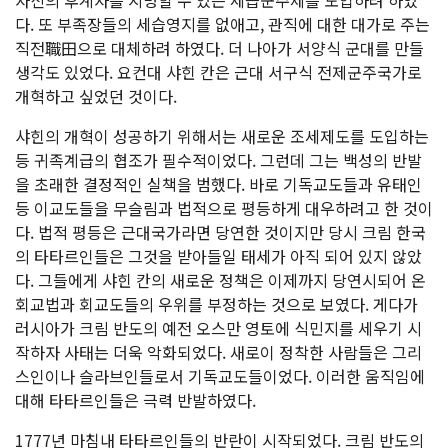
자신의 후계자를 지명할 수 있는 세습군주제를 도입하려 하였
다. 또 부족장들의 세습영지를 없애고, 관직에 대한 대가로 주는
직전職田으로 대체하려 하였다. 더 나아가 서양식 군대를 만들
생각도 있었다. 요컨대 샤힌 칸은 근대 서구식 전제군주국가로
개혁하고 싶었던 것이다.
샤힌의 개혁이 성공하기 위해서는 새로운 조세제도를 도입하는
등 귀족계급의 협조가 필수적이었다. 그런데 그는 백성의 반발
을 초래한 결정적인 실책을 범했다. 바로 기독교도들과 유태인
등 이교도들을 무슬림과 법적으로 평등하게 대우하려고 한 것이
다. 법적 평등은 근대국가라면 당연한 것이지만 당시 크림 한국
의 타타르인들은 그것을 받아들일 태세가 아직 되어 있지 않았
다. 그들에게 샤힌 칸의 새로운 정책은 이제까지 당연시되어 온
회교법과 회교도들의 우위를 부정하는 것으로 보였다. 게다가
러시아가 크림 반도의 예전 오스만 영토에 식민지를 세우기 시
작하자 사태는 더욱 악화되었다. 새로이 정착한 사람들은 그리
스인이나 슬라브인들로서 기독교도들이었다. 이러한 움직임에
대해 타타르인들은 극력 반발하였다.
1777년 마침내 타타르인들의 반란이 시작되었다. 크림 반도의