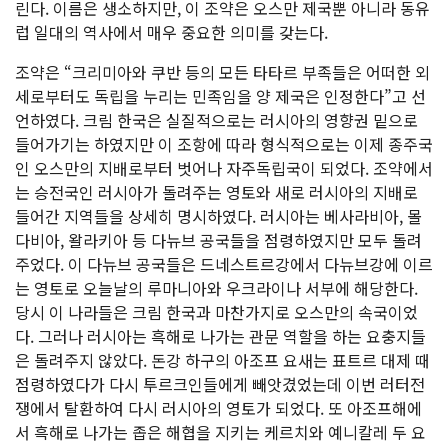
린다. 이름은 생소하지만, 이 조약은 오스만 제국뿐 아니라 동유
럽 일대의 역사에서 매우 중요한 의미를 갖는다.
조약은 “크리미아와 쿠반 등의 모든 타타르 부족들은 어떠한 외
세로부터도 독립을 누리는 민족임을 양 제국은 인정한다”고 선
언하였다. 크림 한국은 실질적으로는 러시아의 영향권 밑으로
들어가기는 하였지만 이 조항에 따라 형식적으로는 이제 종주국
인 오스만의 지배로부터 벗어나 자주독립국이 되었다. 조약에서
는 승전국인 러시아가 돌려주는 영토와 새로 러시아의 지배로
들어간 지역들을 상세히 명시하였다. 러시아는 베사라비아, 몰
다비아, 왈라키아 등 다뉴브 공국들을 점령하였지만 모두 돌려
주었다. 이 다뉴브 공국들은 드네스트르강에서 다뉴브강에 이르
는 영토로 오늘날의 루마니아와 우크라이나 서부에 해당한다.
당시 이 나라들은 크림 한국과 마찬가지로 오스만의 속국이었
다. 그러나 러시아는 흑해로 나가는 관문 역할을 하는 요충지들
은 돌려주지 않았다. 돈강 하구의 아조프 요새는 표트르 대제 때
점령하였다가 다시 투르크인들에게 빼앗겼었는데 이번 러터전
쟁에서 탈환하여 다시 러시아의 영토가 되었다. 또 아조프해에
서 흑해로 나가는 좁은 해협을 지키는 케르치와 예니칼레 두 요