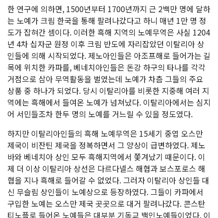
한 연구에 의하면, 1500년부터 1700년까지 근 2백만 명에 달하
는 노예가 크림 한국을 통해 팔려나갔다고 하니 매년 1만 명 정
도가 잡혀간 셈이다. 이러한 흑해 지역의 노예무역은 사실 1204
년 4차 십자군 원정 이후 크림 반도에 자리잡았던 이탈리아 상
인들에 의해 시작되었다. 제노아인들은 아조프해로 들어가는 길
목에 위치한 카파를, 베네치아인들은 돈강 하구의 타나를 각각
거점으로 삼아 무역활동을 벌였는데 노예가 차츰 그들의 주요
상품 중 하나가 되었다. 당시 이탈리아를 비롯한 지중해 여러 지
역에는 흑해에서 들여온 노예가 넘쳐났다. 이탈리아에서는 심지
어 서민들조차 한두 명의 노예를 거느릴 수 있을 정도였다.
하지만 이탈리아인들의 흑해 노예무역은 15세기 중엽 오스만
제국이 비잔틴 제국을 정복하면서 그 양상이 급변하였다. 제노
바와 베네치아 상인 모두 흑해지역에서 쫓겨났기 때문이다. 이
제 더 이상 이탈리아 상선은 다르다넬스 해협과 보스포로스 해
협을 지나 흑해로 들어갈 수 없었다. 그러자 이탈리아 상인들 대
신 무슬림 상인들이 노예상으로 등장하였다. 그들이 카파에서
구입한 노예는 오스만 제국 곳곳으로 대거 팔려나갔다. 콘스탄
티노플로 들어온 노예들은 대부분 기독교 백인노예들이었다. 이