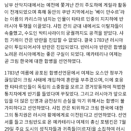
남부 산악지대에서는 예전에 쫓겨난 칸의 주도하에 게릴라 활동
이 전개되었으며 흑해 동안의 쿠반 지역에서는 ‘베이 만수르’라
는 이름의 카리스마 넘치는 인물이 타타르 민중의 지지하에 반
러시아 투쟁을 이끌었다. 샤힌 칸의 군대 내에서도 이탈자들이
속출했고, 수도인 박티사라이의 궁궐까지도 공격을 받았다. 샤
힌 기레이 칸은 반란을 진압할 수 없었다. 결국 1783년 러시아
군이 투입되어서야 반란은 진압되었다. 반러시아 반란은 합병을
노려온 러시아에게는 좋은 구실이 되었다. 예카테리나 여제는
곧 크림 한국에 대한 합병을 선언하였다.
1783년 여름에 공포된 합병선언문에서 여제는 오스만 정부가
끊임없이 크림 사태에 개입하여 혼란을 부추겼으며, 이에 호응
한 타타르인들이 독립의 소중함을 모르고 경거망동하여 적법한
통치자에게 반기를 들었다며 꾸짖었다. 그리고 러시아가 앞으로
입을 더 많은 인명과 금전상의 손실을 막기 위해서는 합병이 불
가피하다고 선언하였다. 샤힌 칸은 퇴위하고 크림 한국에 대한
그의 통치권은 러시아 황제에게로 이전된다고 선언하였다. 선언
서를 들고 크림반도로 온 예카테리나 여제의 총신 포템킨은 7월
29일 주요 도시의 성직자들과 귀족들(미르자)을 소집하여 러시