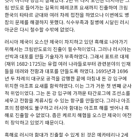
것이 아니라 병참의 실패였다. 2년 뒤 다시 도전한 러시아는 크
림 반도로 들어가는 길목의 페레코프 요새까지 진출하여 크림
한국의 타타르 군대와 여러 차례 접전을 하였으나 이번에도 병
참의 문제를 해결하지 못했다. 식수부족과 질병에 시달린 러시
아군은 다시 철수할 수밖에 없었다.
러시아 제국이 오스만 제국이 차지하고 있던 흑해로 나아가기
위해서는 크림반도로의 진출이 필수적이었다. 그러나 러시아는
선박과 대포를 만들 기술자가 부족하였다. 그래서 표트르 대제
(재위 1682-1725)는 유럽 여러 나라들로부터 관련분야의 인재
들을 데려와 전함과 대포를 만들도록 하였다. 1695년과 1696
년 두 차례의 대규모 공격을 감행한 끝에 마침내 돈 강 입구에
위치한 아조프 요새를 함락하였다. 이는 그가 거둔 첫 번째 군사
적 위업이었다. 그는 돈 강 입구에 가까운 타간로그에 조선소를
세우고 전함을 계류시킬 수 있는 항구를 만들었다. 그러나 아조
프의 점령에도 불구하고 러시아 함대는 아조프 해를 벗어나 흑
해로 진출할 수 없었다. 좁은 케르치 해협을 오스만 제국이 여전
히 장악하고 있었기 때문이다.
흑해로 러시아 함대가 진출할 수 있게 된 것은 예카테리나 2세