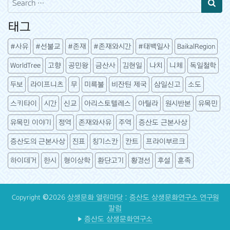
태그
#사유
#선불교
#존재
#존재와시간
#태백일사
BaikalRegion
WorldTree
고향
공민왕
금산사
김현일
나치
니체
독일철학
두보
라이프니츠
무
미륵불
비잔틴 제국
삼일신고
소도
스키타이
시간
신교
아리스토텔레스
아틸라
원시반본
유목민
유목민 이야기
정역
존재와사유
주역
증산도 근본사상
증산도의 근본사상
진표
칭기스칸
칸트
프라이부르크
하이데거
한시
형이상학
환단고기
황경선
후설
훈족
Copyright ©2026
상생문화 열린마당
:
증산도 상생문화연구소 연구원
칼럼
▶
증산도 상생문화연구소