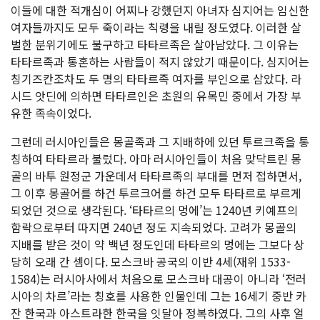
이들에 대한 적개심이 어찌나 강했던지 아녀자 심지어는 임신한
여자들까지도 모두 죽이라는 칙령을 내릴 정도였다. 이러한 살
벌한 분위기에도 불구하고 타타르족은 살아남았다. 그 이유는
타타르족과 통혼하는 사람들이 적지 않았기 때문이다. 심지어는
칭기즈칸조차도 두 명의 타타르족 여자를 부인으로 삼았다. 라
시드 앗딘에 의하면 타타르인은 초원의 유목민 중에서 가장 부
유한 족속이었다.
그런데 러시아인들은 몽골족과 그 지배하에 있던 투르크족을 통
칭하여 타타르라 불렀다. 아마 러시아인들이 처음 맞닥트린 몽
골의 바투 원정군 가운데서 타타르족의 부대를 먼저 접하면서,
그 이후 몽골어를 하건 투르크어를 하건 모두 타타르로 부르게
되었던 것으로 생각된다. ‘타타르의 멍에’는 1240년 키예프의
함락으로부터 따지면 240년 정도 지속되었다. 고려가 몽골의
지배를 받은 것이 약 백년 정도인데 타타르의 멍에는 그보다 상
당히 오래 간 셈이다. 모스크바 공국의 이반 4세(재위 1533-
1584)는 러시아사에서 처음으로 모스크바 대공이 아니라 ‘전러
시아의 차르’라는 칭호를 사용한 인물인데 그는 16세기 중반 카
잔 한국과 아스트라한 한국을 잇달아 정복하였다. 그의 사후 얼