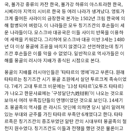
국, 볼가강 중류의 카잔 한국, 볼가강 하류의 아스트라한 한국,
시베리아 지역의 시비르 한국 등 여러 나라가 생겨났다. 영토가
크게 줄어든 사라이의 금장한국 본가는 1502년 크림 한국에 의
해 합병되어 버렸다. 이 나라들은 모두 칭기즈칸의 후손들이 세
운 나라들이다. 모스크바 대공국은 이들 사이의 반목을 이용하
여 세력을 키워갔다. 그리하여 모스크바 대공 이반 3세는 1480
년 더 이상 몽골에 조공을 바치지 않겠다고 선언하였는데 칭기
즈칸 후손들은 이를 막을 수 없었다. 일반적으로 역사가들은 이
해를 몽골의 러시아 지배가 종식된 시점으로 본다.
몽골의 지배를 러시아인들은 ‘타타르의 멍에’라고 부른다. 원래
타타르는 칭기즈칸 시기 몽골 초원에서 살던 투르크계 족속이었
다. 7세기 고대 투르크 비문에는 ‘13성 타타르’(오투즈 타타르)
가 나오고 한문사료에는 ‘구성달단九姓韃靼’이 나오는 것으로
보아서 여러 부족집단들의 연맹이었던 것으로 보인다. 14세기
초 몽골족의 역사를 쓴 라시드 앗딘에 의하면 당시 널리 알려져
있는 부대와 군주를 가진 타타르 부족만 6개였다고 한다. 타타
르족은 칭기즈칸의 증조부였던 알탄 칸의 시대부터 몽골족의 철
천지 원수였다. 칭기즈칸도 이들과 전쟁을 했던 것은 물론이고