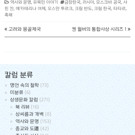
역사와 문명
,
유목민 이야기
금장한국
,
러시아
,
모스크바 공국
,
샤
힌 칸
,
예카테리나 여제
,
오스만 투르크
,
크림 반도
,
크림 한국
,
타타르
,
흑해
Post navigation
고려와 몽골제국
켄 윌버의 통합사상 시리즈 1
칼럼 분류
명언 속의 철학
(73)
미분류
(6)
상생문화 칼럼
(271)
북 리뷰
(16)
상씨름과 개벽
(8)
역사와 문명
(153)
종교와 도道
(42)