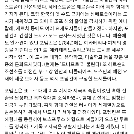
스토폴이 건설되었다. 세바스토폴은 헤르손을 이어 흑해 함대의
기지가 된다. 크림 한국의 옛 수도 근처에는 심페로폴이라는 도
시가 세워졌고 그 외에 아조프 해의 출입을 감시하기 위한 예니
칼레, 케르치 등에도 여러 요새도시들이 만들어졌다. 하지만, 포
템킨이 건설한 도시가 모두 군사도시였던 것은 아니다. 예술에
도 일가견이 있던 포템킨은 1784년에는 예카테리나 여제의 영
광을 기린다는 의미로 ‘예카테리노슬라브’라는 도시를 세우기
시작하였다. 이 도시는 대학과 음악학교, 미술학교 등을 갖춘 일
종의 문화도시였다. (현재는 ‘드니프로’라 불린다) 또 헤르손의
조선소를 이전한 부크 강 연안의 니콜라예프, 오스만의 예전 요
새에 세운 오데사 등도 역시 포템킨이 구상한 도시들이다.
포템킨은 표트르 대제 이후 러시아 제국의 숙원이었던 흑해 진
출을 달성하고 흑해함대를 조직하였다. 함대 건설에는 엄청난
자금이 투입되었다. 흑해 함대 건설은 러시아가 세계열강으로
발돋움하기 위해서 반드시 거쳐야 할 과정이었다. 포템킨은 흑
해함대를 동원하여 보스포루스 해협으로 쳐들어가 오스만 투르
크를 정복하고 기독교 제국을 부활시킨다는 계획을 세웠다. 이
른바 ‘그리스 프로젝트’이다. 이 계획을 위해 예카테리나 여제의