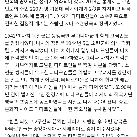
민족의 땅이라는 성격이 약화되어 갔다. 2018년 통계로는 크림
반도의 주민 220만 명 가운데 러시아계가 2/3를 차지하고 타타
르인은 10%에 불과하다. 이렇게 타타르인들이 소수민족으로
전락한 결정적 계기는 스탈린 시대 소련당국의 정책이었다.
1941년 나치 독일군은 동맹국인 루마니아군과 함께 크림반도
를 점령하였다. 나치의 점령은 1944년 5월 소련군에 의해 격퇴
될 때까지 계속되었다. 나치 치하에서 일부 타타르인들이 나치
에 협력했지만 이는 소수에 불과하였다. 그러나 나치가 퇴각한
후 나치부역자로 고발된 타타르인들은 즉결 처분을 당했다. 소
련군 병사들이 무고한 타타르인들을 약탈하고 부녀자를 강간하
는 일도 빈번하게 일어났다. 타타르인들은 나치에 협력한 배반
자라는 생각이 러시아인들 사이에서 널리 퍼져 있었다. 또 90여
년 전에 벌어진 크림 전쟁기에 타타르인들이 러시아의 적국이던
영국과 프랑스에 동조하였다는 사실도 다시 떠올려졌다. 종교·
문화적 차이도 타타르인들에 대한 증오심을 부채질하였다.
크림을 되찾고 2주간의 끔찍한 테러가 자행된 후 소련 당국은
타타르인들을 중앙아시아나 시베리아로 강제 이주시켰다.
1944년 5월 18일, 소련은 모든 타타르인들을 느닷없이 소집하