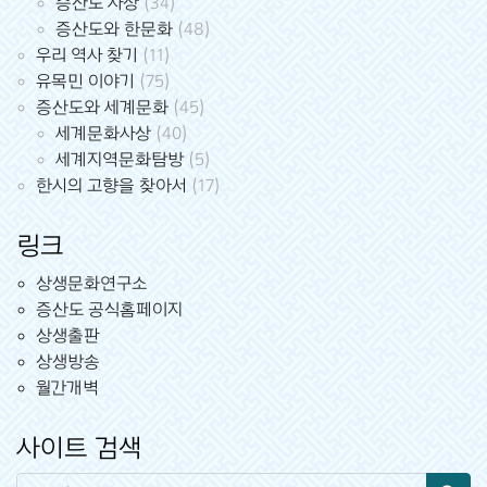
증산도 사상
(34)
증산도와 한문화
(48)
우리 역사 찾기
(11)
유목민 이야기
(75)
증산도와 세계문화
(45)
세계문화사상
(40)
세계지역문화탐방
(5)
한시의 고향을 찾아서
(17)
링크
상생문화연구소
증산도 공식홈페이지
상생출판
상생방송
월간개벽
사이트 검색
Search