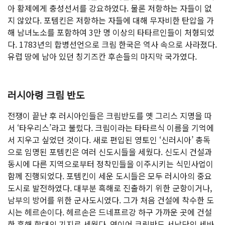
아 황제에게 충성선서를 강요하였다. 물론 저항하는 자들이 없
지 않았다. 포템킨은 저항하는 자들에 대해 무자비한 탄압을 가
해 남녀노소를 포함하여 3만 명 이상의 타타르인들이 처형되었
다. 1783년의 합병선언으로 크림 한국은 역사 속으로 사라졌다.
유럽 땅에 남아 있던 칭기즈칸 후손들의 마지막 국가였다.
러시아령 크림 반도
전쟁이 끝난 후 러시아인들은 크림반도를 옛 그리스 지명을 따
서 ‘타우리스’라고 불렀다. 크림이라는 타타르식 이름을 기억에
서 지우고 싶었던 것이다. 새로 편입된 영토인 ‘신러시아’ 총독
으로 임명된 포템킨은 여러 신도시들을 세웠다. 신도시 건설과
동시에 다른 지역으로부터 정착민들을 이주시키는 식민사업이
함께 진행되었다. 포템킨이 세운 도시들은 모두 러시아의 중요
도시로 발전하였다. 대부분 흑해로 진출하기 위한 군항이거나,
남부의 방어를 위한 군사도시였다. 그가 처음 건설에 착수한 도
시는 헤르손이다. 헤르손은 드네프르강 하구 가까운 곳에 건설
한 흑해 함대의 기지로 세웠다. 연이어 크림반도 서남단의 세바