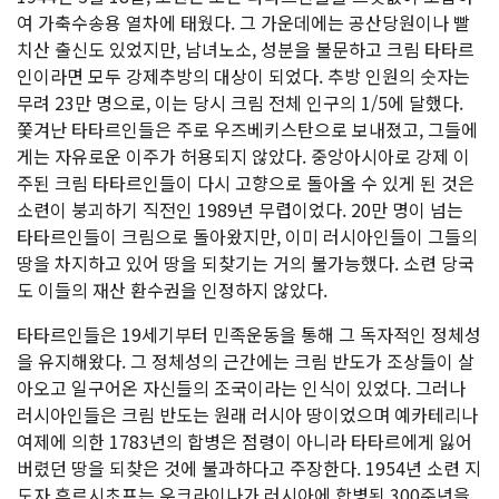
여 가축수송용 열차에 태웠다. 그 가운데에는 공산당원이나 빨
치산 출신도 있었지만, 남녀노소, 성분을 불문하고 크림 타타르
인이라면 모두 강제추방의 대상이 되었다. 추방 인원의 숫자는
무려 23만 명으로, 이는 당시 크림 전체 인구의 1/5에 달했다.
쫓겨난 타타르인들은 주로 우즈베키스탄으로 보내졌고, 그들에
게는 자유로운 이주가 허용되지 않았다. 중앙아시아로 강제 이
주된 크림 타타르인들이 다시 고향으로 돌아올 수 있게 된 것은
소련이 붕괴하기 직전인 1989년 무렵이었다. 20만 명이 넘는
타타르인들이 크림으로 돌아왔지만, 이미 러시아인들이 그들의
땅을 차지하고 있어 땅을 되찾기는 거의 불가능했다. 소련 당국
도 이들의 재산 환수권을 인정하지 않았다.
타타르인들은 19세기부터 민족운동을 통해 그 독자적인 정체성
을 유지해왔다. 그 정체성의 근간에는 크림 반도가 조상들이 살
아오고 일구어온 자신들의 조국이라는 인식이 있었다. 그러나
러시아인들은 크림 반도는 원래 러시아 땅이었으며 예카테리나
여제에 의한 1783년의 합병은 점령이 아니라 타타르에게 잃어
버렸던 땅을 되찾은 것에 불과하다고 주장한다. 1954년 소련 지
도자 후르시초프는 우크라이나가 러시아에 합병된 300주년을