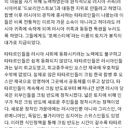
의 마음을 사기 위해 노력하였는데 원칙적으로 러시아 귀족(러
시아어로 ‘드보리안스트보’)과 대등한 지위로 만들려고 하였다.
합병 이후 러시아의 관직에 종사하는 타타르인들이 나왔는데 이
들은 비록 전통적인 미르자 가문 소속이 아니라고 하더라도 러
시아 귀족에 속하게 되며 러시아 귀족과 동등한 특권을 누리도
록 하였다. 그들에게도 ‘포메스티에’라는 이름의 토지가 봉직의
대가로 지급되었다.
타타르인들을 러시아 사회에 동화시키려는 노력에도 불구하고
타타르인들은 쉽게 동화되지 않았다. 타타르인들은 러시아인들
과는 달리 회교도였고, 회교종주국인 오스만 제국에 우호적일
수밖에 없었다. 실제로 많은 타타르인들이 크림 한국 합병 후 오
스만 제국으로 망명하여 그곳에서 공동체를 이루고 살았다. 타
타르인들이 계속해서 크림 반도로부터 빠져나간 반면 러시아 당
국은 외부인들을 크림 반도에 정착시켰다. 넓은 토지에 비해 인
구가 적은 크림 반도에 새로운 주민들을 정착시키는 정책이었
다. 새로운 정착민 가운데에는 러시아인뿐 아니라 그리스인, 아
르메니아인, 독일인, 불가리아인 심지어는 스위스인들도 있었
다. 이러한 식민정책을 통해 크림 반도는 시간이 갈수록 타타르